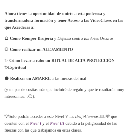
Ahora tienes la oportunidad de unirte a esta poderosa y
transformadora formación y tener Acceso a las VídeoClases en las
que Accederás a:
🔮
Cómo Romper Brujería
y
Defensa contra las Artes Oscuras
💀
Cómo realizar un ALEJAMIENTO
✨
Cómo llevar a cabo un RITUAL DE ALTA PROTECCIÓN
✨Espiritual
🌑
Realizar un AMARRE
a las fuerzas del mal
(y un par de cositas más que incluiré de regalo y que te resultarán muy
interesantes…😏).
💡Solo podrán acceder a este Nivel V las
BrujiAlumnas
🧙🏼‍♀️💜 que
cuenten con el
Nivel I
y el
Nivel III
debido a la peligrosidad de las
fuerzas con las que trabajamos en estas clases.