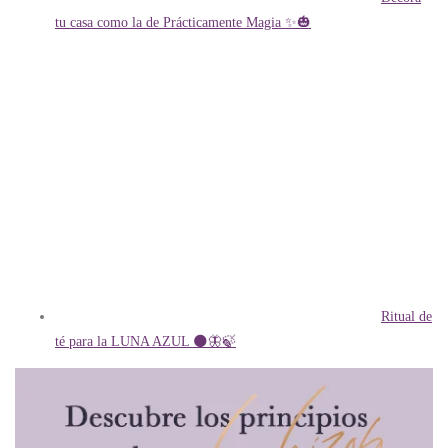
tu casa como la de Prácticamente Magia ✨🎃
Ritual de
té para la LUNA AZUL 🌑🦋🍃