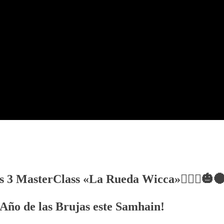
 MasterClass «La Rueda Wicca»🧙🏼‍♀️🎃
 Año de las Brujas este Samhain!