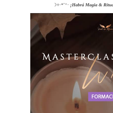
☽༓·*˚⁺‧
¡Habrá Magia & Ritual