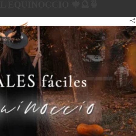
L EQUINOCCIO 🍁🔮🍵