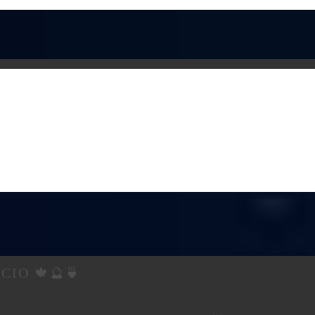
CIO 🍁🔮🍵