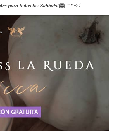
es para todos los Sabbats!
🤗
‧⁺˚*·༓☾