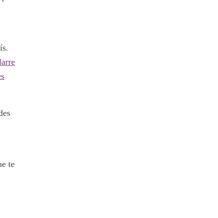
ís.
larre
es
des
e te