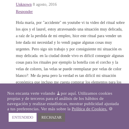
Unknown
8 agosto, 2016
Responder
Hola maría, por "accidente" en youtube vi tu video del ritual sobre
los ajos y el laurel, estoy atravesando una situación muy delicada,
a raíz de la perdida de mi empleo, hice este ritual para vender un
lote dada mi necesidad y lo vendí pague algunas cosas muy
urgentes. Pero sigo sin trabajo y por consiguiente mi situación es
muy delicada. en la ciudad donde vivo es difícil conseguir algunas
cosas para los rituales por ejemplo la botella con el corcho y la
velas de colores, las velas se puede reemplazar por velas de color
blanco?. Me da pena pero la verdad es tan difícil mi situación
económica que incluso me cuesta comprar los elementos para los
rituales, pero espero en estos días poder hacerlo enfocado en una
Nos encanta verte volando 🧹por aquí. Utilizamos cookies
trabajo… gracias y un abrazo mi email es
propias y de terceros para el análisis de los hábitos de
juan.carlos.alonso.ortiz@gmail.com
navegación y realizar estadísticas, mostrar publicidad ajustada
a tus preferencias. Ver más sobre la
Política de Cookies.
🍪
ENTENDIDO
RECHAZAR
María
10 mayo, 2016