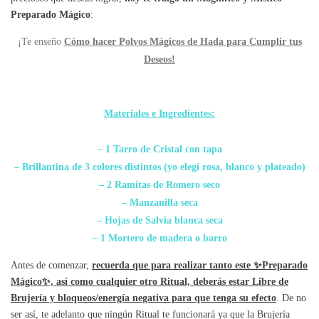
Preparado Mágico
:
¡Te enseño
Cómo hacer Polvos Mágicos de Hada para Cumplir tus
Deseos!
Materiales e Ingredientes:
– 1 Tarro de Cristal con tapa
– Brillantina de 3 colores distintos (yo elegí rosa, blanco y plateado)
– 2 Ramitas de Romero seco
– Manzanilla seca
– Hojas de Salvia blanca seca
– 1 Mortero de madera o barro
Antes de comenzar,
recuerda que para realizar tanto este ✨Preparado
Mágico✨, así como cualquier otro Ritual, deberás estar Libre de
Brujería y bloqueos/energía negativa para que tenga su efecto
. De no
ser así, te adelanto que ningún Ritual te funcionará ya que la Brujería