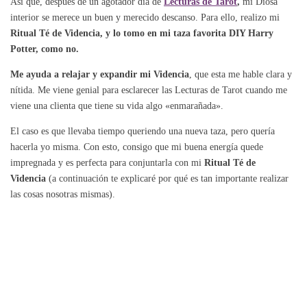
Así que, después de un agotador día de
Lecturas de Tarot
,
mi Diosa
interior se merece un buen y merecido descanso. Para ello, realizo mi
Ritual Té de Videncia, y lo tomo en mi taza favorita DIY Harry
Potter, como no.
Me ayuda a relajar y expandir mi Videncia
, que esta me hable clara y
nítida. Me viene genial para esclarecer las Lecturas de Tarot cuando me
viene una clienta que tiene su vida algo «enmarañada».
El caso es que llevaba tiempo queriendo una nueva taza, pero quería
hacerla yo misma. Con esto, consigo que mi buena energía quede
impregnada y es perfecta para conjuntarla con mi
Ritual Té de
Videncia
(a continuación te explicaré por qué es tan importante realizar
las cosas nosotras mismas).