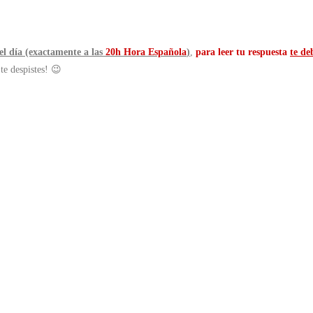
del día (exactamente a las
20h Hora Española
)
,
para leer tu respuesta
te de
 te despistes! 😉