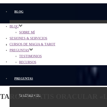
BLOG
BLOG
SOBRE MÍ
SOBRE MÍ
SESIONES & SERVICIOS
CURSOS DE MAGIA & TAROT
SESIONES & SERVICIOS
PREGUNTAS
TESTIMONIOS
CURSOS DE MAGIA & TAROT
RECURSOS
PREGUNTAS
TAROT GRATIS ORACULAR «
TESTIMONIOS