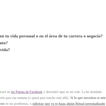
n tu vida personal o en el área de tu carrera o negocio?
ento?
 vida?
icaré en
mi Página de Facebook
y desvelaré aquí en mi web. La he diseñado
ación para esa semana (o quizá para mucho más allá).
Si lo que necesitas es mir
arot
en tus problemas, o
solicitar que yo te haga algún Ritual personalizado