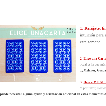
1. Relájate, l
intuición para 
esta semana
2.
Elige una Cart
¿cual es la que más 
..¿Melchor, Gaspa
3.
Dale a ME G
Y por favor, siénte
puede necesitar alguna ayuda y orientación adicional en estos momentos d