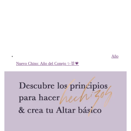
Año
Nuevo Chino: Año del Conejo ✨🐰💗