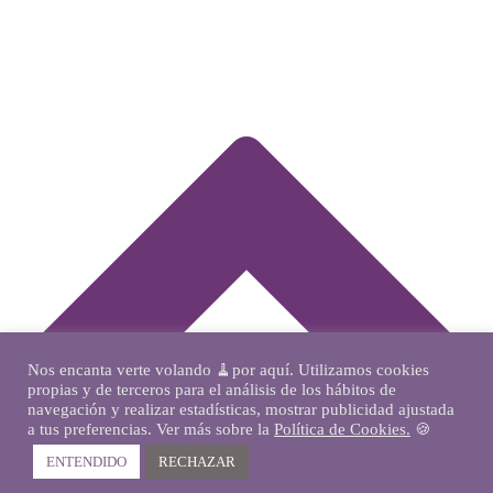
Nos encanta verte volando 🧹por aquí. Utilizamos cookies
propias y de terceros para el análisis de los hábitos de
navegación y realizar estadísticas, mostrar publicidad ajustada
a tus preferencias. Ver más sobre la
Política de Cookies.
🍪
ENTENDIDO
RECHAZAR