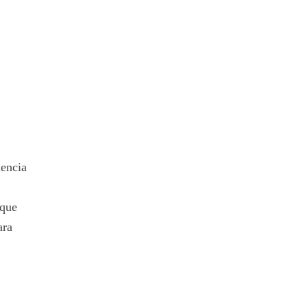
uencia
 que
ara