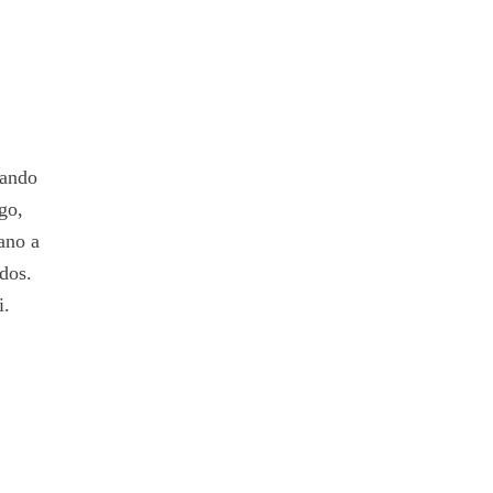
cando
go,
cano a
idos.
i.