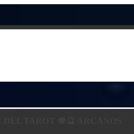
 DEL TAROT 👁️🔮 ARCANOS